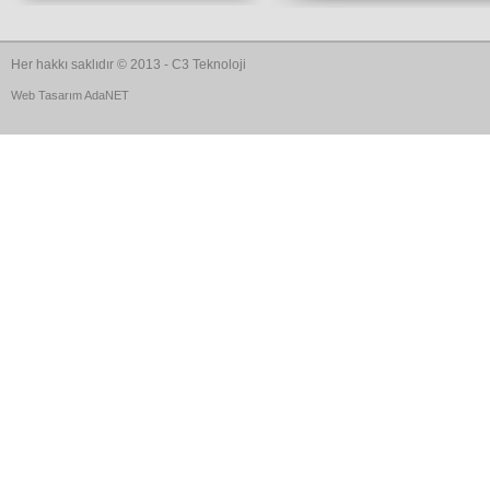
Her hakkı saklıdır © 2013 - C3 Teknoloji
Web Tasarım
AdaNET