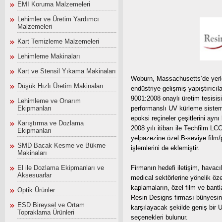
EMI Koruma Malzemeleri
Lehimler ve Üretim Yardımcı
Malzemeleri
Kart Temizleme Malzemeleri
Lehimleme Makinaları
Kart ve Stensil Yıkama Makinaları
Woburn, Massachusetts’de yerle
Düşük Hızlı Üretim Makinaları
endüstriye gelişmiş yapıştırıc
9001:2008 onaylı üretim tesisis
Lehimleme ve Onarım
Ekipmanları
performanslı UV kürleme sistemle
epoksi reçineler çeşitlerini aynı
Karıştırma ve Dozlama
2008 yılı itibarı ile Techfilm L
Ekipmanları
yelpazezine özel B-seviye film
SMD Bacak Kesme ve Bükme
işlemlerini de eklemiştir.
Makinaları
El ile Dozlama Ekipmanları ve
Firmanın hedefi iletişim, havacıl
Aksesuarlar
medical sektörlerine yönelik öz
kaplamaların, özel film ve bantlar
Optik Ürünler
Resin Designs firması bünyesin
ESD Bireysel ve Ortam
karşılayacak şekilde geniş bir 
Topraklama Ürünleri
seçenekleri bulunur.