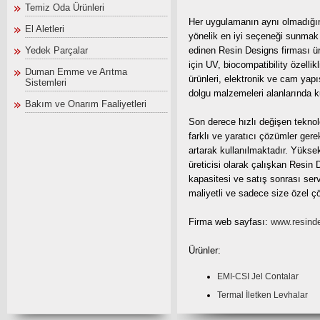
Temiz Oda Ürünleri
Her uygulamanın aynı olmadığını
El Aletleri
yönelik en iyi seçeneği sunmak 
Yedek Parçalar
edinen Resin Designs firması ür
için UV, biocompatibility özellik
Duman Emme ve Arıtma
ürünleri, elektronik ve cam yapı
Sistemleri
dolgu malzemeleri alanlarında ku
Bakım ve Onarım Faaliyetleri
Son derece hızlı değişen teknolo
farklı ve yaratıcı çözümler gere
artarak kullanılmaktadır. Yükse
üreticisi olarak çalışkan Resin D
kapasitesi ve satış sonrası serv
maliyetli ve sadece size özel ç
Firma web sayfası:
www.resind
Ürünler:
EMI-CSI Jel Contalar
Termal İletken Levhalar